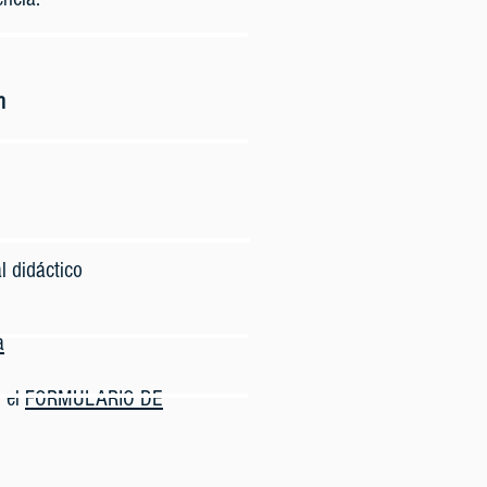
n
al didáctico
a
 el
FORMULARIO DE