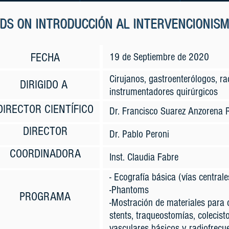
DS ON INTRODUCCIÓN AL INTERVENCIONIS
FECHA
19 de Septiembre de 2020
Cirujanos, gastroenterólogos, ra
DIRIGIDO A
instrumentadores quirúrgicos
DIRECTOR CIENTÍFICO
Dr. Francisco Suarez Anzorena R
DIRECTOR
Dr. Pablo Peroni
COORDINADORA
Inst. Claudia Fabre
- Ecografía básica (vías central
-Phantoms
PROGRAMA
-Mostración de materiales para c
stents, traqueostomías, colecis
vasculares básicos y radiofrecu