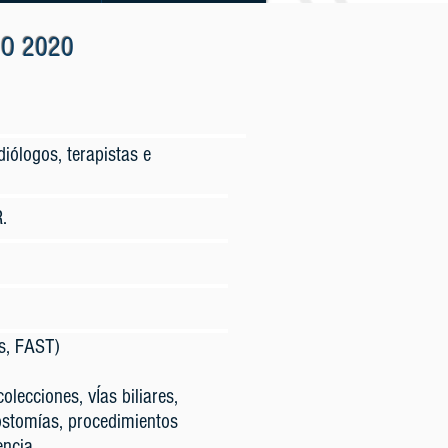
MO 2020
diólogos, terapistas e
.
es, FAST)
olecciones, vÍas biliares,
tostomías, procedimientos
encia.