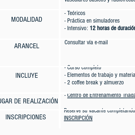
- Teóricos
MODALIDAD
- Práctica en simuladores
- Intensivo:
12 horas de duració
Consultar vía e-mail
ARANCEL
- Curso completo
INCLUYE
- Elementos de trabajo y materi
- 2 coffee break y almuerzo
-
Centro de Entrenamiento Triad
UGAR DE REALIZACIÓN
Reserve su vacante completando
INSCRIPCIONES
INSCRIPCIÓN